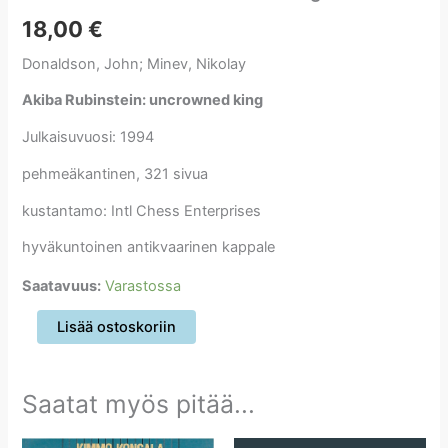
18,00
€
Donaldson, John; Minev, Nikolay
Akiba Rubinstein: uncrowned king
Julkaisuvuosi: 1994
pehmeäkantinen, 321 sivua
kustantamo: Intl Chess Enterprises
hyväkuntoinen antikvaarinen kappale
Saatavuus:
Varastossa
Akiba
Lisää ostoskoriin
Rubinstein:
uncrowned
king
Saatat myös pitää...
määrä