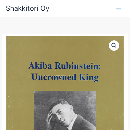
Siirry
Shakkitori Oy
sisältöön