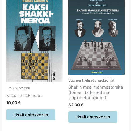
Suomenkieliset shakkikirjat
Shakin maailmanmestareita
Pelikokoelmat
(toinen, tarkistettu ja
Kaksi shakkineroa
laajennettu painos)
10,00
€
32,00
€
Lisää ostoskoriin
Lisää ostoskoriin