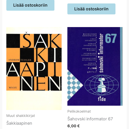
Lisää ostoskoriin
Lisää ostoskoriin
Pelikokoelmat
Muut shakkikirjat
Šahovski informator 67
Šakkiaapinen
6,00
€