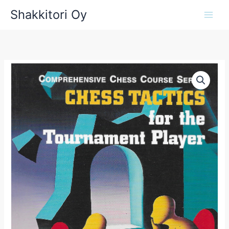
Siirry
Shakkitori Oy
sisältöön