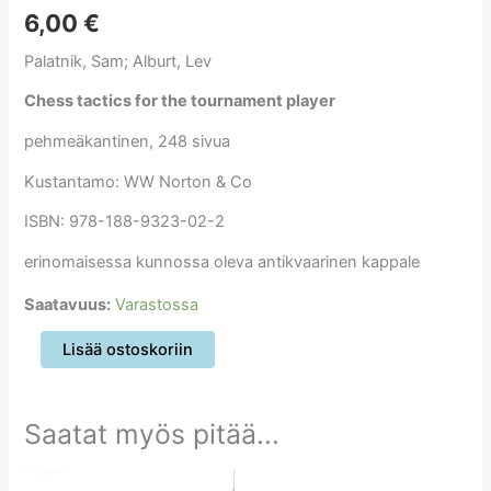
6,00
€
Palatnik, Sam; Alburt, Lev
Chess tactics for the tournament player
pehmeäkantinen, 248 sivua
Kustantamo: WW Norton & Co
ISBN: 978-188-9323-02-2
erinomaisessa kunnossa oleva antikvaarinen kappale
Saatavuus:
Varastossa
Chess
Lisää ostoskoriin
tactics
for
the
Saatat myös pitää...
tournament
player
määrä