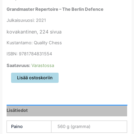
Grandmaster Repertoire – The Berlin Defence
Julkaisuvuosi: 2021
kovakantinen, 224 sivua
Kustantamo: Quality Chess
ISBN: 9781784831554
Saatavuus:
Varastossa
Grandmaster
Lisää ostoskoriin
Repertoire
-
The
Berlin
Defence
Lisätiedot
määrä
Paino
560 g (gramma)