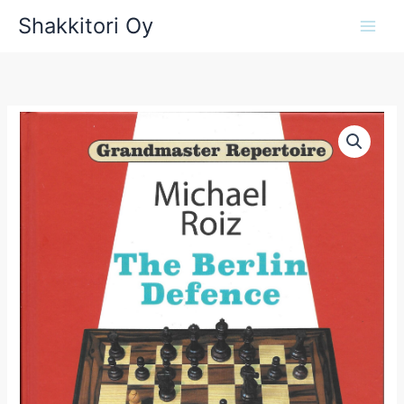
Siirry
Shakkitori Oy
sisältöön