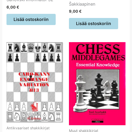
Šakkiaapinen
6,00
€
9,00
€
Lisää ostoskoriin
Lisää ostoskoriin
Antikvaariset shakkikirjat
Muut shakkikirjat