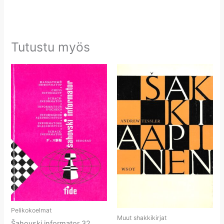
Tutustu myös
Pelikokoelmat
Muut shakkikirjat
Šahovski informator 32