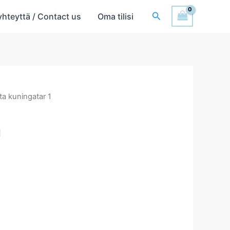
Hae
yhteyttä / Contact us
Oma tilisi
a kuningatar 1
1