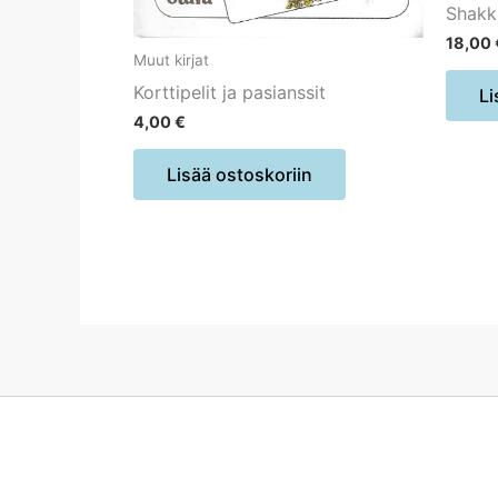
Shakki
18,00
Muut kirjat
Korttipelit ja pasianssit
Li
4,00
€
Lisää ostoskoriin