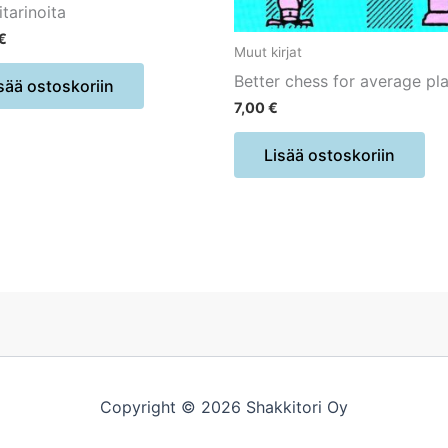
tarinoita
€
Muut kirjat
Better chess for average pl
sää ostoskoriin
7,00
€
Lisää ostoskoriin
Copyright © 2026 Shakkitori Oy