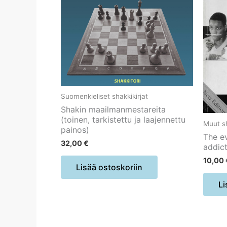
Suomenkieliset shakkikirjat
Shakin maailmanmestareita
(toinen, tarkistettu ja laajennettu
Muut sh
painos)
The e
32,00
€
addict
10,00
Lisää ostoskoriin
Li