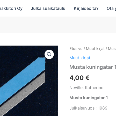
hakkitori Oy
Julkaisuaikataulu
Kirjaideoita?
Ota 
Etusivu
/
Muut kirjat
/ Must
Muut kirjat
Musta kuningatar 
4,00
€
Neville, Katherine
Musta kuningatar 1
Julkaisuvuosi: 1989