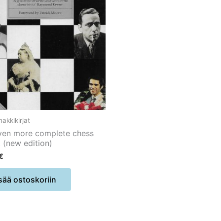
akkikirjat
ven more complete chess
 (new edition)
€
sää ostoskoriin