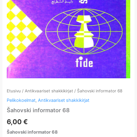
Etusivu
/
Antikvaariset shakkikirjat
/ Šahovski informator 68
Pelikokoelmat
,
Antikvaariset shakkikirjat
Šahovski informator 68
6,00
€
Šahovski informator 68