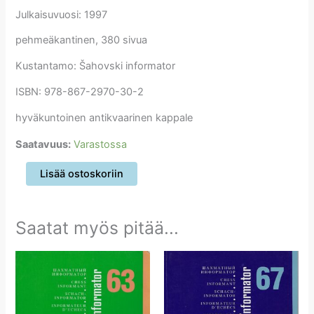
Julkaisuvuosi: 1997
pehmeäkantinen, 380 sivua
Kustantamo: Šahovski informator
ISBN: 978-867-2970-30-2
hyväkuntoinen antikvaarinen kappale
Saatavuus:
Varastossa
Šahovski
Lisää ostoskoriin
informator
68
määrä
Saatat myös pitää...