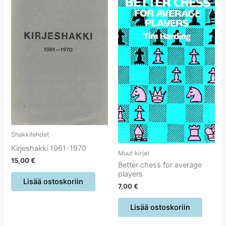
Shakkilehdet
Kirjeshakki 1961-1970
Muut kirjat
15,00
€
Better chess for average
players
Lisää ostoskoriin
7,00
€
Lisää ostoskoriin