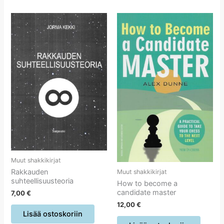
Muut shakkikirjat
Rakkauden
Muut shakkikirjat
suhteellisuusteoria
How to become a
candidate master
7,00
€
12,00
€
Lisää ostoskoriin