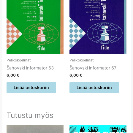
Pelikokoelmat
Pelikokoelmat
Šahovski informator 63
Šahovski informator 67
6,00
€
6,00
€
Lisää ostoskoriin
Lisää ostoskoriin
Tutustu myös