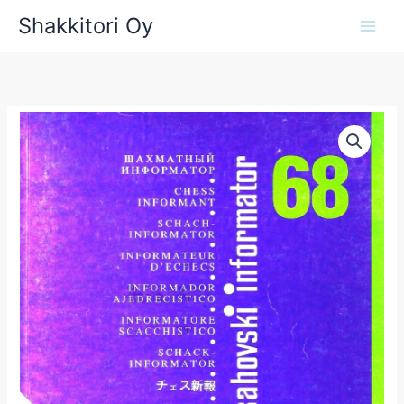
Siirry
Shakkitori Oy
sisältöön