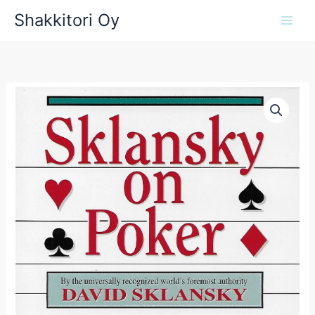
Siirry
Shakkitori Oy
sisältöön