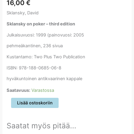
16,00
€
Sklansky, David
Sklansky on poker – third edition
Julkaisuvuosi: 1999 (painovuosi: 2005
pehmeäkantinen, 236 sivua
Kustantamo: Two Plus Two Publication
ISBN: 978-188-0685-06-8
hyväkuntoinen antikvaarinen kappale
Saatavuus:
Varastossa
Sklansky
Lisää ostoskoriin
on
poker
-
Saatat myös pitää...
third
edition