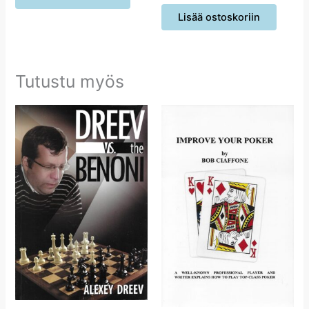
Lisää ostoskoriin
Tutustu myös