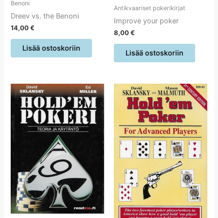
Benoni
Antikvaariset pokerikirjat
Dreev vs. the Benoni
Improve your poker
14,00
€
8,00
€
Lisää ostoskoriin
Lisää ostoskoriin