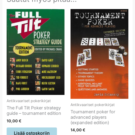
in
tournament
poker
määrä
Antikvaariset pokerikirjat
Antikvaariset pokerikirjat
The Full Tilt Poker strategy
Tournament poker for
guide – tournament edition
advanced players
10,00
€
(expanded edition)
14,00
€
Lisää ostoskoriin