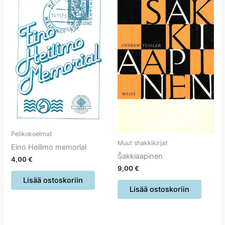
Pelikokoelmat
Muut shakkikirjat
Eino Heilimo memorial
Šakkiaapinen
4,00
€
9,00
€
Lisää ostoskoriin
Lisää ostoskoriin