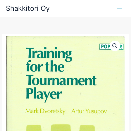
Siirry
Shakkitori Oy
sisältöön