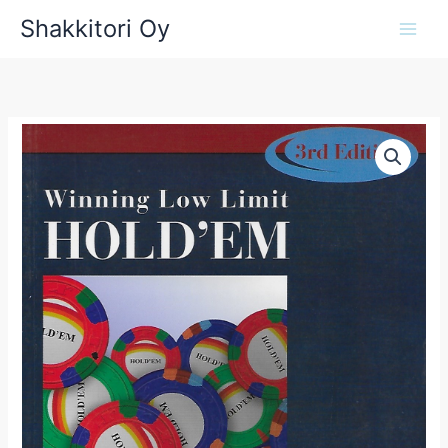
Siirry
Shakkitori Oy
sisältöön