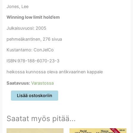
Jones, Lee
Winning low limit hold’em
Julkaisuvuosi: 2005
pehmeäkantinen, 276 sivua
Kustantamo: ConJelCo
ISBN:978-188-6070-23-3
heikossa kunnossa oleva antikvaarinen kappale
Saatavuus:
Varastossa
Winning
Lisää ostoskoriin
low
limit
hold'em
Saatat myös pitää...
määrä