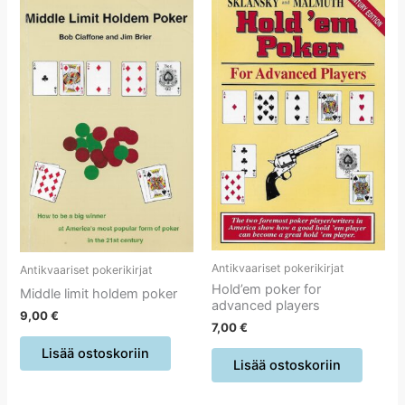
Antikvaariset pokerikirjat
Antikvaariset pokerikirjat
Hold’em poker for
Middle limit holdem poker
advanced players
9,00
€
7,00
€
Lisää ostoskoriin
Lisää ostoskoriin