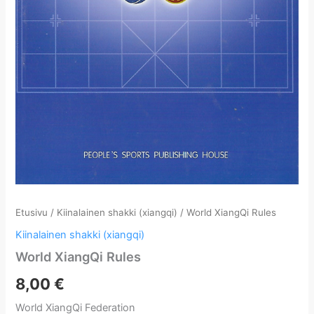
Etusivu
/
Kiinalainen shakki (xiangqi)
/ World XiangQi Rules
Kiinalainen shakki (xiangqi)
World XiangQi Rules
8,00
€
World XiangQi Federation