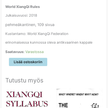
World XiangQi Rules
Julkaisuvuosi: 2018
pehmeäkantinen, 109 sivua
Kustantamo: World XiangQi Federation
erinomaisessa kunnossa oleva antikvaarinen kappale
Saatavuus:
Varastossa
World
Lisää ostoskoriin
XiangQi
Rules
määrä
Tutustu myös