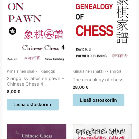
Kiinalainen shakki (xiangqi)
Kiinalainen shakki (xiangqi)
Xiangqi syllabus on pawn –
The genealogy of chess
Chinese Chess 4
28,00
€
8,00
€
Lisää ostoskoriin
Lisää ostoskoriin