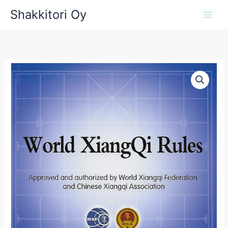
Siirry
Shakkitori Oy
sisältöön