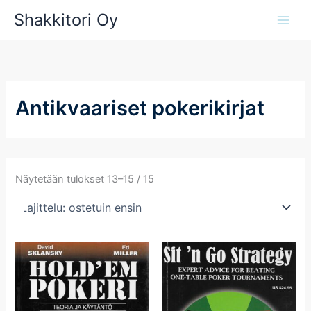
Siirry
Shakkitori Oy
sisältöön
Antikvaariset pokerikirjat
Suosituimmat
Näytetään tulokset 13–15 / 15
ensin