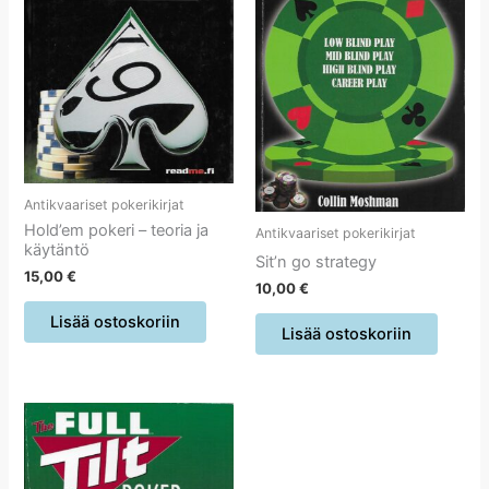
Antikvaariset pokerikirjat
Hold’em pokeri – teoria ja
Antikvaariset pokerikirjat
käytäntö
Sit’n go strategy
15,00
€
10,00
€
Lisää ostoskoriin
Lisää ostoskoriin