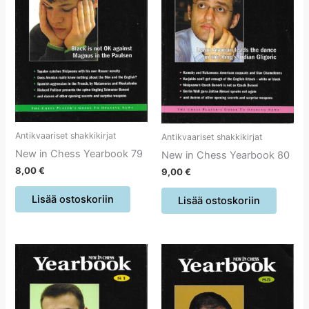
Antikvaariset shakkikirjat
Antikvaariset shakkikirjat
New in Chess Yearbook 79
New in Chess Yearbook 80
8,00
€
9,00
€
Lisää ostoskoriin
Lisää ostoskoriin