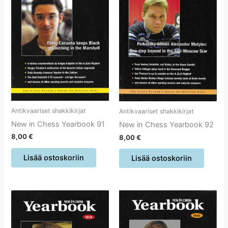
Antikvaariset shakkikirjat
Antikvaariset shakkikirjat
New in Chess Yearbook 91
New in Chess Yearbook 92
8,00
€
8,00
€
Lisää ostoskoriin
Lisää ostoskoriin