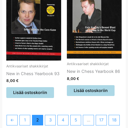
Antikvaariset shakkikirjat
Antikvaariset shakkikirjat
New in Chess Yearbook 86
New in Chess Yearbook 93
8,00
€
8,00
€
Lisää ostoskoriin
Lisää ostoskoriin
←
1
2
3
4
5
…
17
18