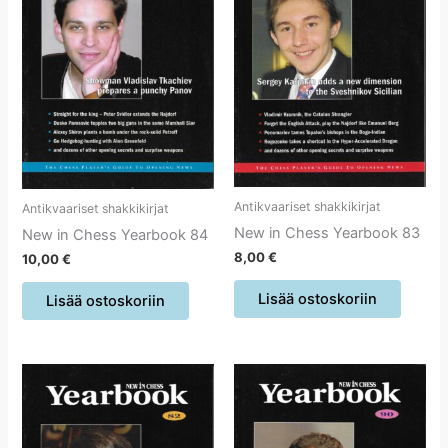
Antikvaariset shakkikirjat
Antikvaariset shakkikirjat
New in Chess Yearbook 83
New in Chess Yearbook 84
8,00
€
10,00
€
Lisää ostoskoriin
Lisää ostoskoriin