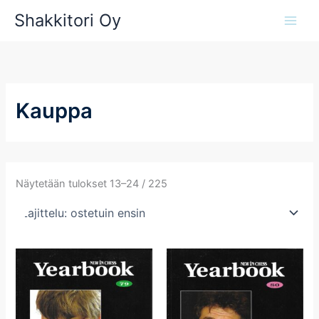
Siirry
Shakkitori Oy
sisältöön
Kauppa
Suosituimmat
Näytetään tulokset 13–24 / 225
ensin