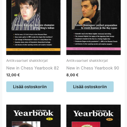
Antikvaariset shakkikirjat
Antikvaariset shakkikirjat
New in Chess Yearbook 82
New in Chess Yearbook 90
12,00
€
8,00
€
Lisää ostoskoriin
Lisää ostoskoriin