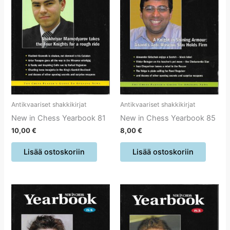
Antikvaariset shakkikirjat
Antikvaariset shakkikirjat
New in Chess Yearbook 81
New in Chess Yearbook 85
10,00
€
8,00
€
Lisää ostoskoriin
Lisää ostoskoriin