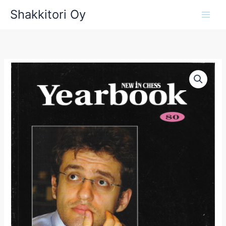
Siirry
Shakkitori Oy
sisältöön