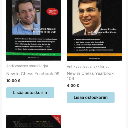
Antikvaariset shakkikirjat
Antikvaariset shakkikirjat
New in Chess Yearbook
New in Chess Yearbook 99
106
10,00
€
4,00
€
Lisää ostoskoriin
Lisää ostoskoriin