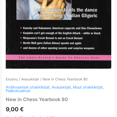
Etusivu
/
Avauskirjat
/ New in Chess Yearbook 80
Antikvaariset shakkikirjat
,
Avauskirjat
,
Muut shakkikirjat
,
Pelikokoelmat
New in Chess Yearbook 80
9,00
€