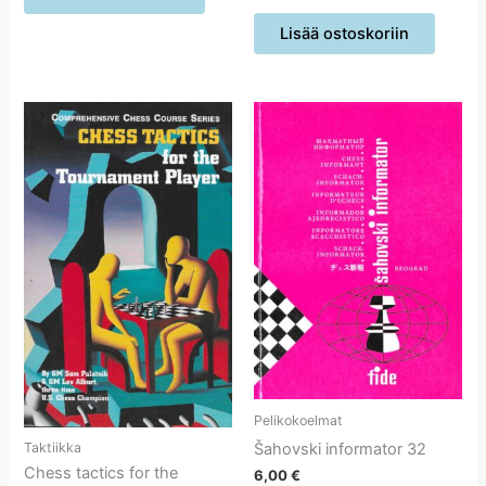
Lisää ostoskoriin
Pelikokoelmat
Šahovski informator 32
Taktiikka
Chess tactics for the
6,00
€