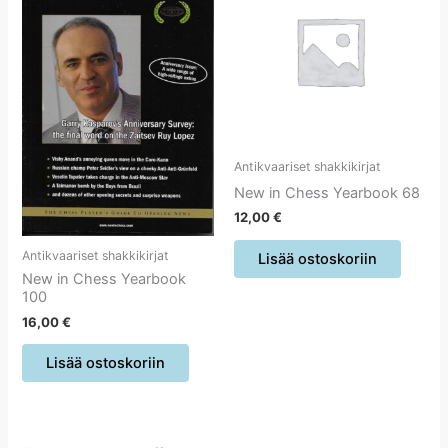
Antikvaariset shakkikirjat
New in Chess Yearbook 68
12,00
€
Antikvaariset shakkikirjat
Lisää ostoskoriin
New in Chess Yearbook
100
16,00
€
Lisää ostoskoriin