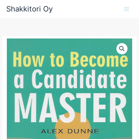
Siirry
Shakkitori Oy
sisältöön