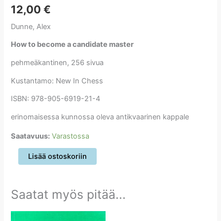
12,00
€
Dunne, Alex
How to become a candidate master
pehmeäkantinen, 256 sivua
Kustantamo: New In Chess
ISBN: 978-905-6919-21-4
erinomaisessa kunnossa oleva antikvaarinen kappale
Saatavuus:
Varastossa
How
Lisää ostoskoriin
to
become
a
Saatat myös pitää...
candidate
master
määrä