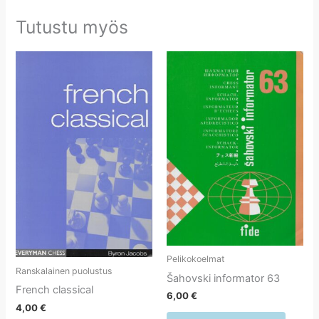
Tutustu myös
Pelikokoelmat
Ranskalainen puolustus
Šahovski informator 63
French classical
6,00
€
4,00
€