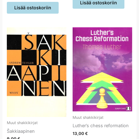
Lisää ostoskoriin
Lisää ostoskoriin
Muut shakkikirjat
Muut shakkikirjat
Luther’s chess reformation
Šakkiaapinen
13,00
€
9,00
€