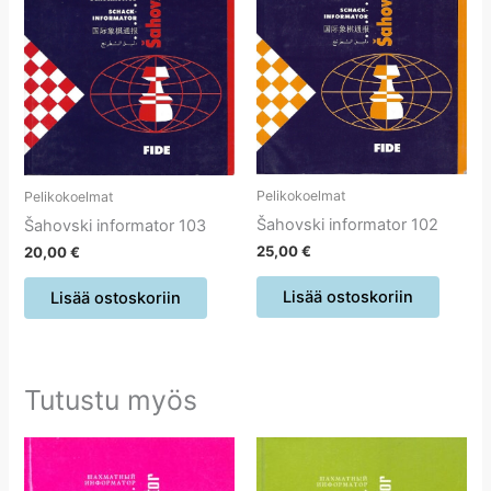
Pelikokoelmat
Pelikokoelmat
Šahovski informator 102
Šahovski informator 103
25,00
€
20,00
€
Lisää ostoskoriin
Lisää ostoskoriin
Tutustu myös