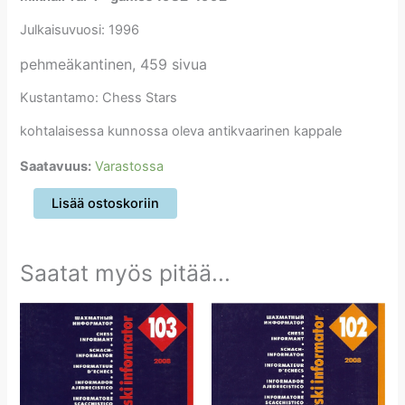
Julkaisuvuosi: 1996
pehmeäkantinen, 459 sivua
Kustantamo: Chess Stars
kohtalaisessa kunnossa oleva antikvaarinen kappale
Saatavuus:
Varastossa
Mikhail
Lisää ostoskoriin
Tal
4
-
Saatat myös pitää...
games
1982-
1992
määrä