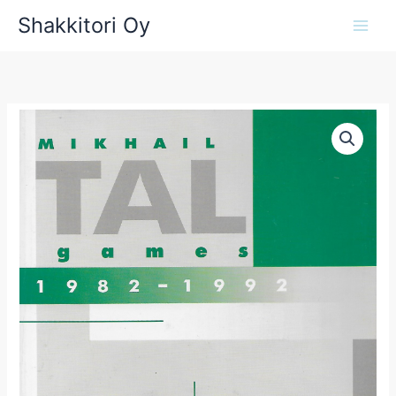
Siirry
Shakkitori Oy
sisältöön