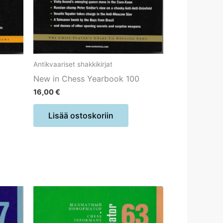
Antikvaariset shakkikirjat
New in Chess Yearbook 100
16,00
€
Lisää ostoskoriin