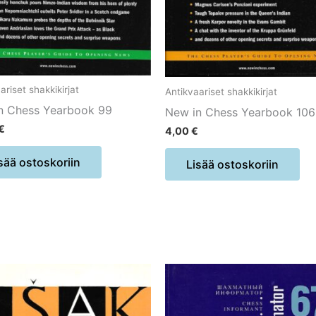
ariset shakkikirjat
Antikvaariset shakkikirjat
n Chess Yearbook 99
New in Chess Yearbook 106
€
4,00
€
sää ostoskoriin
Lisää ostoskoriin