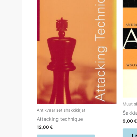
Muut sh
Antikvaariset shakkikirjat
Šakki
Attacking technique
9,00
€
12,00
€
Li