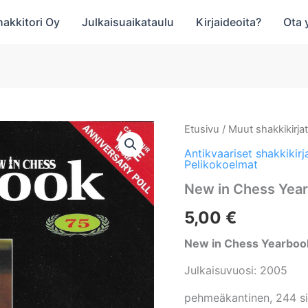
hakkitori Oy
Julkaisuaikataulu
Kirjaideoita?
Ota 
Etusivu
/
Muut shakkikirja
Antikvaariset shakkikirj
Pelikokoelmat
New in Chess Yea
5,00
€
New in Chess Yearboo
Julkaisuvuosi: 2005
pehmeäkantinen, 244 s