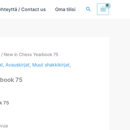
Hae
yhteyttä / Contact us
Oma tilisi
t
/ New in Chess Yearbook 75
at
,
Avauskirjat
,
Muut shakkikirjat
,
rbook 75
k 75
ivua