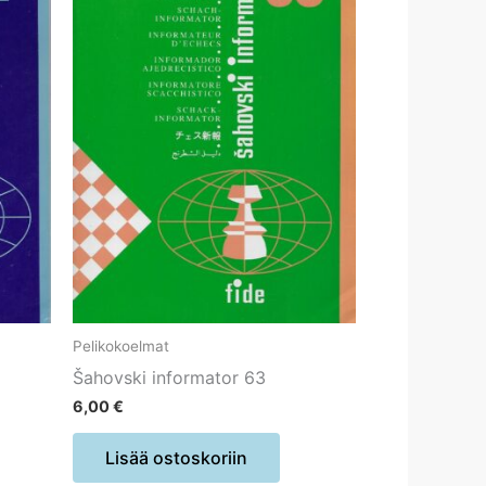
Pelikokoelmat
Šahovski informator 63
6,00
€
Lisää ostoskoriin