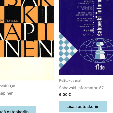
Pelikokoelmat
akkikirjat
Šahovski informator 67
aapinen
6,00
€
Lisää ostoskoriin
sää ostoskoriin