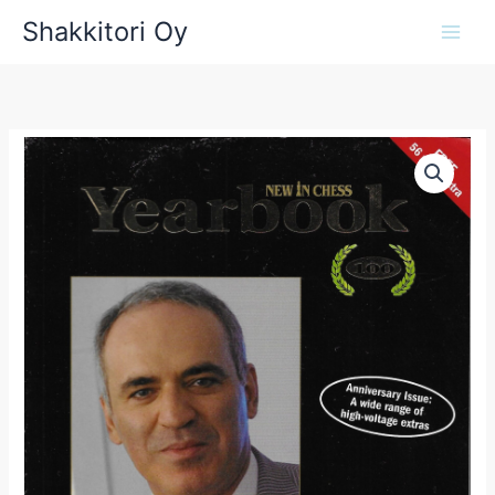
Siirry
Shakkitori Oy
sisältöön