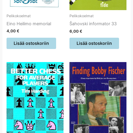
Pelikokoelmat
Pelikokoelmat
Eino Heilimo memorial
Šahovski informator 33
4,00
€
6,00
€
Lisää ostoskoriin
Lisää ostoskoriin