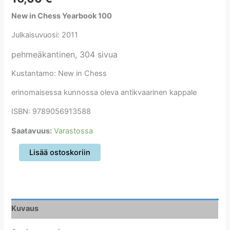
New in Chess Yearbook 100
Julkaisuvuosi: 2011
pehmeäkantinen, 304 sivua
Kustantamo: New in Chess
erinomaisessa kunnossa oleva antikvaarinen kappale
ISBN: 9789056913588
Saatavuus:
Varastossa
New
Lisää ostoskoriin
in
Chess
Yearbook
100
määrä
Kuvaus