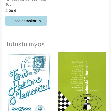
New in Chess Yearbook
106
4,00
€
Lisää ostoskoriin
Tutustu myös