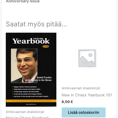
Anniversary Issue
Saatat myös pitää...
Antikvaariset shakkikirjat
New in Chess Yearbook 101
8,00
€
Antikvaariset shakkikirjat
Lisää ostoskoriin