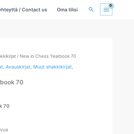
Hae
yhteyttä / Contact us
Oma tilisi
kkikirjat
/ New in Chess Yearbook 70
at
,
Avauskirjat
,
Muut shakkikirjat
,
rbook 70
k 70
ivua