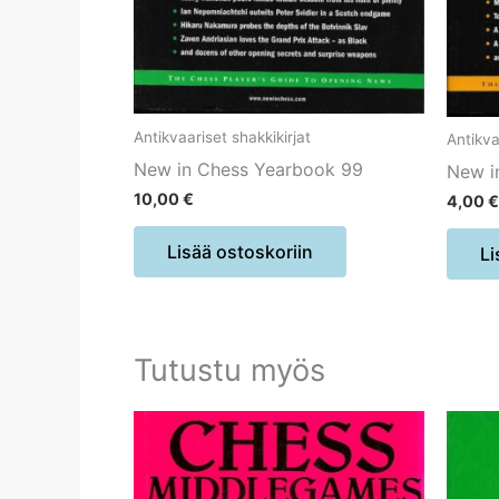
Antikvaariset shakkikirjat
Antikva
New in Chess Yearbook 99
New i
10,00
€
4,00
€
Lisää ostoskoriin
Li
Tutustu myös