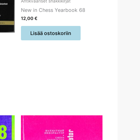
Antikvaariset shakkikirjat
New in Chess Yearbook 68
12,00
€
Lisää ostoskoriin