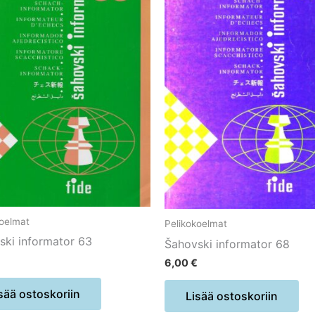
koelmat
Pelikokoelmat
ski informator 63
Šahovski informator 68
6,00
€
sää ostoskoriin
Lisää ostoskoriin