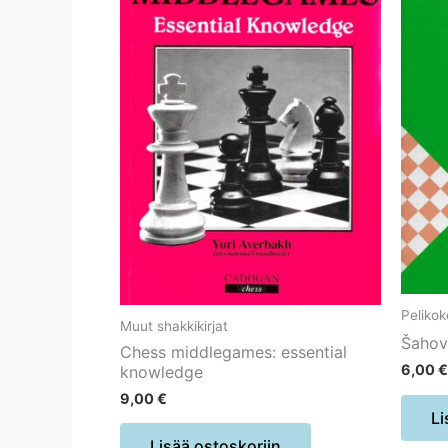
Peliko
Muut shakkikirjat
Šahov
Chess middlegames: essential
6,00
€
knowledge
9,00
€
Li
Lisää ostoskoriin