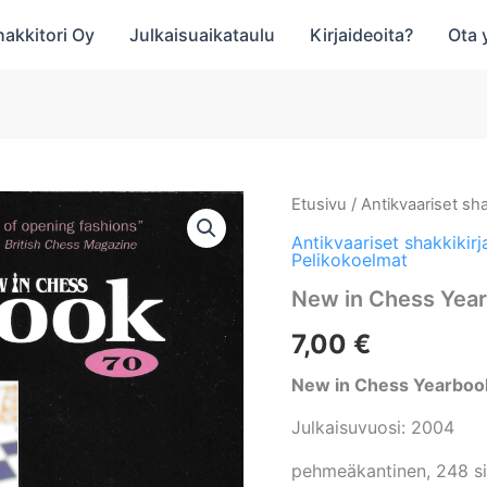
hakkitori Oy
Julkaisuaikataulu
Kirjaideoita?
Ota 
Etusivu
/
Antikvaariset sha
Antikvaariset shakkikirj
Pelikokoelmat
New in Chess Yea
7,00
€
New in Chess Yearboo
Julkaisuvuosi: 2004
pehmeäkantinen, 248 s