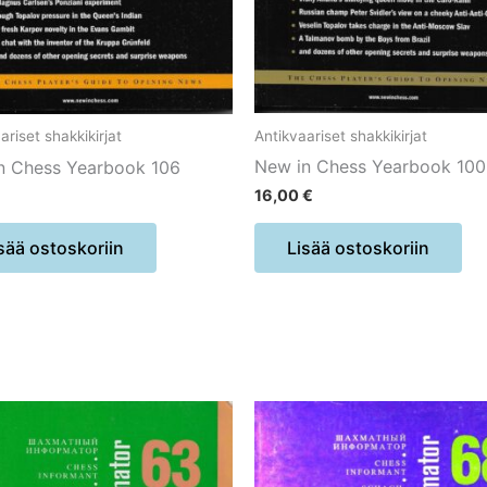
Antikvaariset shakkikirjat
ariset shakkikirjat
New in Chess Yearbook 100
n Chess Yearbook 106
16,00
€
Lisää ostoskoriin
sää ostoskoriin