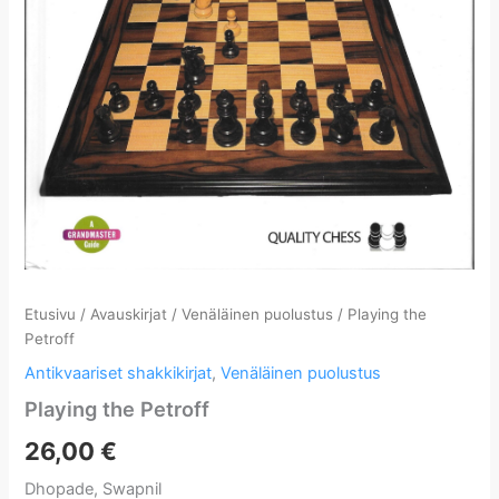
Etusivu
/
Avauskirjat
/
Venäläinen puolustus
/ Playing the
Petroff
Antikvaariset shakkikirjat
,
Venäläinen puolustus
Playing the Petroff
26,00
€
Dhopade, Swapnil