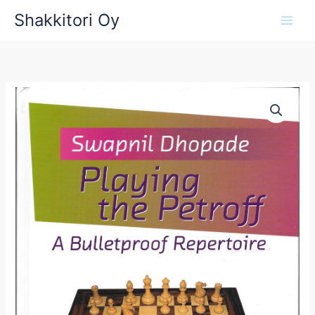
Siirry
Shakkitori Oy
sisältöön