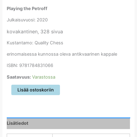
Playing the Petroff
Julkaisuvuosi: 2020
kovakantinen, 328 sivua
Kustantamo: Quality Chess
erinomaisessa kunnossa oleva antikvaarinen kappale
ISBN: 9781784831066
Saatavuus:
Varastossa
Playing
Lisää ostoskoriin
the
Petroff
määrä
Lisätiedot