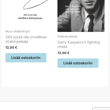
Muut shakkikirjat
Pelikokoelmat
264 syytä olla onnellinen
shakinpelaaja
Garry Kasparov’s fighting
chess
12,00
€
13,00
€
Lisää ostoskoriin
Lisää ostoskoriin