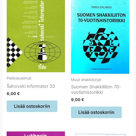
Pelikokoelmat
Muut shakkikirjat
Šahovski informator 33
Suomen Shakkiliiton 70-
vuotishistoriikki
6,00
€
9,00
€
Lisää ostoskoriin
Lisää ostoskoriin