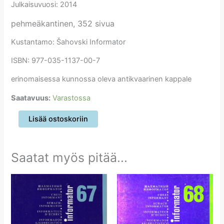
Julkaisuvuosi: 2014
pehmeäkantinen, 352 sivua
Kustantamo: Šahovski Informator
ISBN: 977-035-1137-00-7
erinomaisessa kunnossa oleva antikvaarinen kappale
Saatavuus:
Varastossa
Šahovski
Lisää ostoskoriin
informator
122
määrä
Saatat myös pitää...