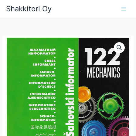
Siirry
Shakkitori Oy
sisältöön