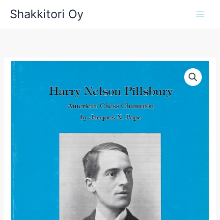
Siirry
Shakkitori Oy
sisältöön