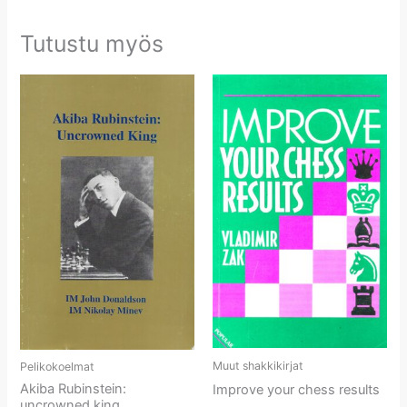
Tutustu myös
Muut shakkikirjat
Pelikokoelmat
Akiba Rubinstein:
Improve your chess results
uncrowned king