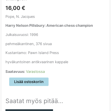
16,00
€
Pope, N. Jacques
Harry Nelson Pillsbury: American chess champion
Julkaisuvuosi: 1996
pehmeäkantinen, 376 sivua
Kustantamo: Pawn Island Press
hyväkuntoinen antikvaarinen kappale
Saatavuus:
Varastossa
Harry
Lisää ostoskoriin
Nelson
Pillsbury:
American
Saatat myös pitää...
chess
champion
määrä