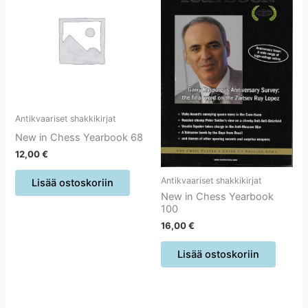
Antikvaariset shakkikirjat
New in Chess Yearbook 68
12,00
€
Antikvaariset shakkikirjat
Lisää ostoskoriin
New in Chess Yearbook
100
16,00
€
Lisää ostoskoriin