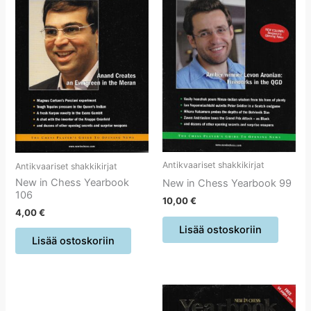
Antikvaariset shakkikirjat
Antikvaariset shakkikirjat
New in Chess Yearbook
New in Chess Yearbook 99
106
10,00
€
4,00
€
Lisää ostoskoriin
Lisää ostoskoriin