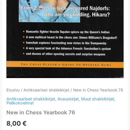
Etusivu
/
Antikvaariset shakkikirjat
/ New in Chess Yearbook 76
Antikvaariset shakkikirjat
,
Avauskirjat
,
Muut shakkikirjat
,
Pelikokoelmat
New in Chess Yearbook 76
8,00
€