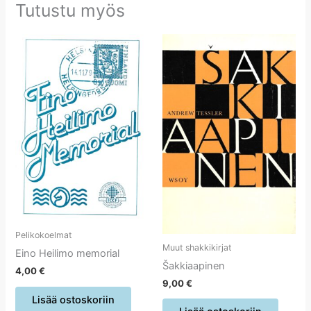
Tutustu myös
Pelikokoelmat
Muut shakkikirjat
Eino Heilimo memorial
Šakkiaapinen
4,00
€
9,00
€
Lisää ostoskoriin