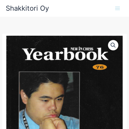
Siirry
Shakkitori Oy
sisältöön