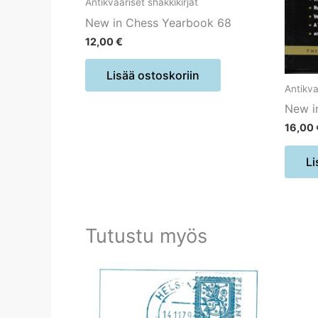
Antikvaariset shakkikirjat
New in Chess Yearbook 68
12,00
€
Lisää ostoskoriin
Antikva
New i
16,00
Li
Tutustu myös