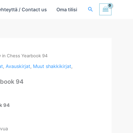
Hae
yhteyttä / Contact us
Oma tilisi
 in Chess Yearbook 94
at
,
Avauskirjat
,
Muut shakkikirjat
,
rbook 94
k 94
ivua