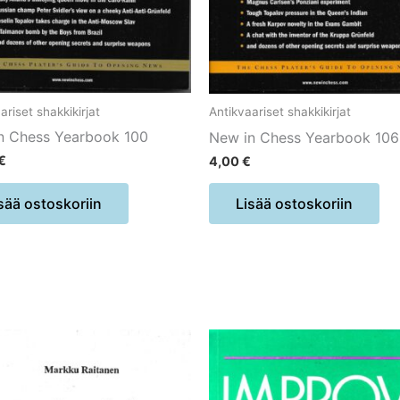
ariset shakkikirjat
Antikvaariset shakkikirjat
n Chess Yearbook 100
New in Chess Yearbook 106
€
4,00
€
sää ostoskoriin
Lisää ostoskoriin