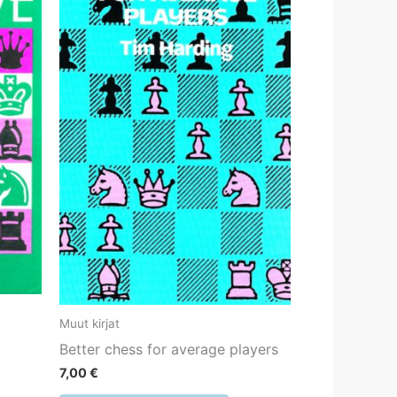
Muut kirjat
Better chess for average players
7,00
€