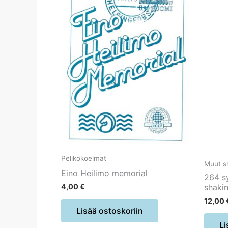
Pelikokoelmat
Muut sh
Eino Heilimo memorial
264 sy
4,00
€
shaki
12,00
Lisää ostoskoriin
Li