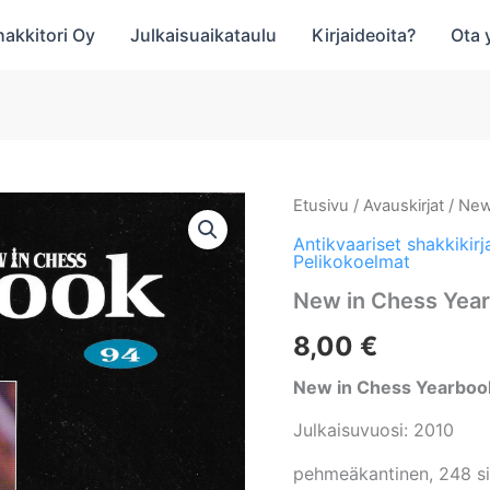
hakkitori Oy
Julkaisuaikataulu
Kirjaideoita?
Ota 
Etusivu
/
Avauskirjat
/ New
Antikvaariset shakkikirj
Pelikokoelmat
New in Chess Yea
8,00
€
New in Chess Yearboo
Julkaisuvuosi: 2010
pehmeäkantinen, 248 s