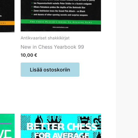
Antikvaariset shakkikirjat
New in Chess Yearbook 99
10,00
€
Lisää ostoskoriin