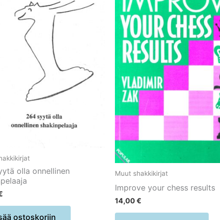
akkikirjat
ytä olla onnellinen
Muut shakkikirjat
npelaaja
Improve your chess results
€
14,00
€
sää ostoskoriin